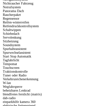
Nichtraucher Fahrzeug
Notrufsystem
Panorama Dach
Raucherpaket
Regensensor
Reifen-winterreifen
Reifendruckkontrollsystem
Schaltwippen
Schiebedach
Servolenkung
Sitzheizung
Soundsystem
Spurhalteassistent
Spurwechselassistent
Start Stop Automatik
Tagfahrlicht
Tempomat
Touchscreen
Traktionskontrolle
Tuner oder Radio
Verkehrszeichenerkennung
W-lan
Wegfahrsperre
beheizbares Lenkrad
blendfreies fernlicht (matrix)
dab-radio
einparkhilfe kamera 360
elektrische Seitenspiegel