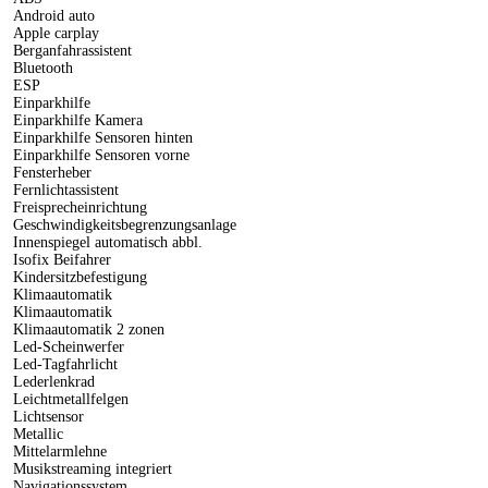
Android auto
Apple carplay
Berganfahrassistent
Bluetooth
ESP
Einparkhilfe
Einparkhilfe Kamera
Einparkhilfe Sensoren hinten
Einparkhilfe Sensoren vorne
Fensterheber
Fernlichtassistent
Freisprecheinrichtung
Geschwindigkeitsbegrenzungsanlage
Innenspiegel automatisch abbl.
Isofix Beifahrer
Kindersitzbefestigung
Klimaautomatik
Klimaautomatik
Klimaautomatik 2 zonen
Led-Scheinwerfer
Led-Tagfahrlicht
Lederlenkrad
Leichtmetallfelgen
Lichtsensor
Metallic
Mittelarmlehne
Musikstreaming integriert
Navigationssystem