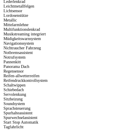
Lederlenkrad
Leichtmetallfelgen
Lichtsensor
Lordosenstütze
Metallic
Mittelarmlehne
Multifunktionslenkrad
Musikstreaming integriert
Müdigkeitswarnsystem
Navigationssystem
Nichtraucher Fahrzeug
Notbremsassistent
Notrufsystem
Pannenkitt
Panorama Dach
Regensensor
Reifen-allwetterreifen
Reifendruckkontrollsystem
Schaltwippen
Schiebedach
Servolenkung
Sitzheizung
Soundsystem
Sprachsteuerung
Spurhalteassistent
Spurwechselassistent
Start Stop Automatik
Tagfahrlicht