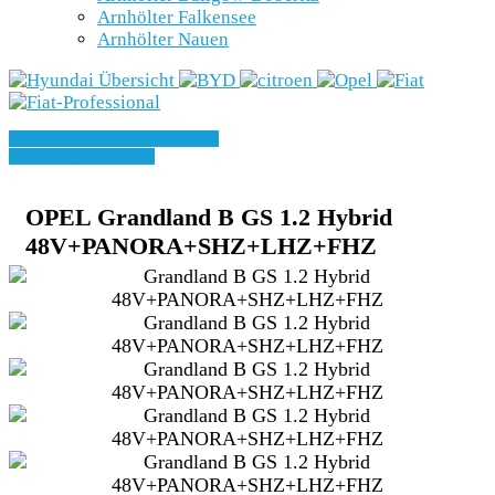
Arnhölter Falkensee
Arnhölter Nauen
» Zurück zu den Suchergebnissen
» Fahrzeug Detailsuche
OPEL Grandland B GS 1.2 Hybrid
48V+PANORA+SHZ+LHZ+FHZ