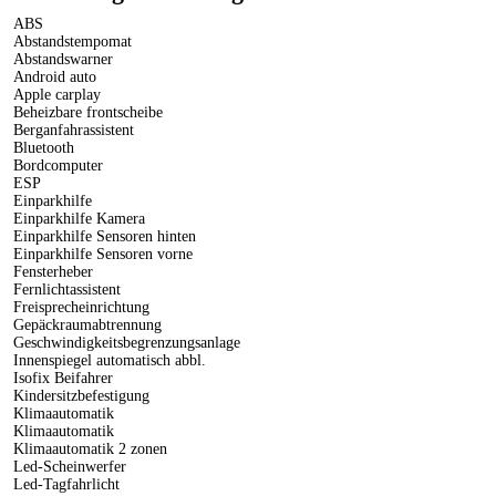
ABS
Abstandstempomat
Abstandswarner
Android auto
Apple carplay
Beheizbare frontscheibe
Berganfahrassistent
Bluetooth
Bordcomputer
ESP
Einparkhilfe
Einparkhilfe Kamera
Einparkhilfe Sensoren hinten
Einparkhilfe Sensoren vorne
Fensterheber
Fernlichtassistent
Freisprecheinrichtung
Gepäckraumabtrennung
Geschwindigkeitsbegrenzungsanlage
Innenspiegel automatisch abbl.
Isofix Beifahrer
Kindersitzbefestigung
Klimaautomatik
Klimaautomatik
Klimaautomatik 2 zonen
Led-Scheinwerfer
Led-Tagfahrlicht