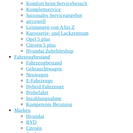
Komfort beim Servicebesuch
Komplettservice
Saisonales Serviceangebot
aircowell
Leistungen von A bis Z
Karosserie- und Lackzentrum
Opel 5 plus
Citroën 5 plus
Hyundai Zubehörshop
Fahrzeugbestand
Fahrzeugbestand
Gebrauchtwagen
Neuwagen
E-Fahrzeuge
Hybrid Fahrzeuge
Probefahrt
Inzahlungnahme
Kompetente Beratung
Marken
Hyundai
BYD
Citroën