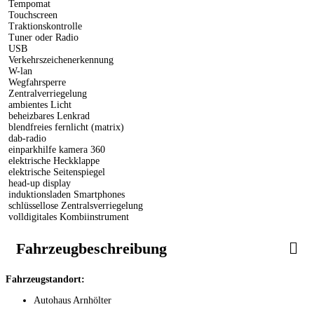
Tempomat
Touchscreen
Traktionskontrolle
Tuner oder Radio
USB
Verkehrszeichenerkennung
W-lan
Wegfahrsperre
Zentralverriegelung
ambientes Licht
beheizbares Lenkrad
blendfreies fernlicht (matrix)
dab-radio
einparkhilfe kamera 360
elektrische Heckklappe
elektrische Seitenspiegel
head-up display
induktionsladen Smartphones
schlüssellose Zentralsverriegelung
volldigitales Kombiinstrument
Fahrzeugbeschreibung
Fahrzeugstandort:
Autohaus Arnhölter