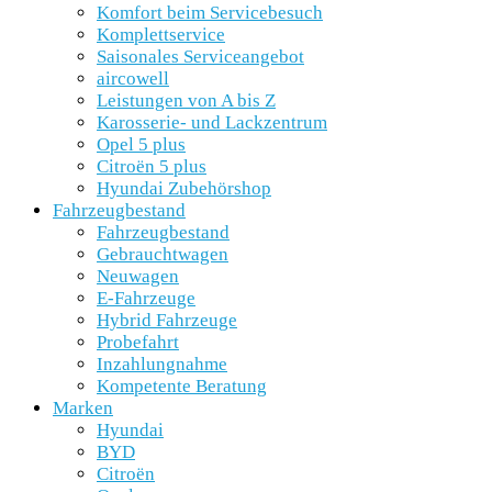
Komfort beim Servicebesuch
Komplettservice
Saisonales Serviceangebot
aircowell
Leistungen von A bis Z
Karosserie- und Lackzentrum
Opel 5 plus
Citroën 5 plus
Hyundai Zubehörshop
Fahrzeugbestand
Fahrzeugbestand
Gebrauchtwagen
Neuwagen
E-Fahrzeuge
Hybrid Fahrzeuge
Probefahrt
Inzahlungnahme
Kompetente Beratung
Marken
Hyundai
BYD
Citroën