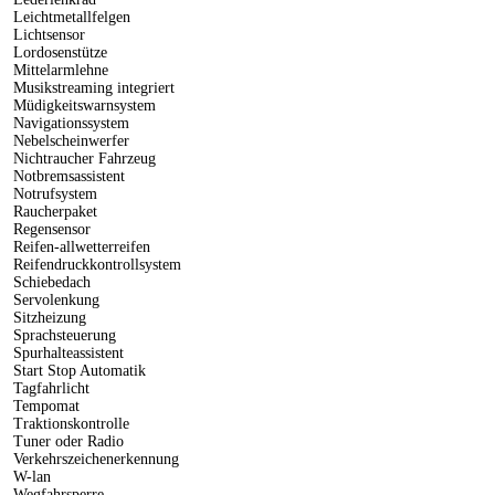
Leichtmetallfelgen
Lichtsensor
Lordosenstütze
Mittelarmlehne
Musikstreaming integriert
Müdigkeitswarnsystem
Navigationssystem
Nebelscheinwerfer
Nichtraucher Fahrzeug
Notbremsassistent
Notrufsystem
Raucherpaket
Regensensor
Reifen-allwetterreifen
Reifendruckkontrollsystem
Schiebedach
Servolenkung
Sitzheizung
Sprachsteuerung
Spurhalteassistent
Start Stop Automatik
Tagfahrlicht
Tempomat
Traktionskontrolle
Tuner oder Radio
Verkehrszeichenerkennung
W-lan
Wegfahrsperre