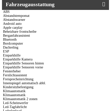
Fahrzeugausstattung
ABS
Abstandstempomat
Abstandswarner
Android auto
Apple carplay
Beheizbare frontscheibe
Berganfahrassistent
Bluetooth
Bordcomputer
Dachreling
ESP
Einparkhilfe
Einparkhilfe Kamera
Einparkhilfe Sensoren hinten
Einparkhilfe Sensoren vorne
Fensterheber
Fernlichtassistent
Freisprecheinrichtung
Innenspiegel automatisch abbl.
Kindersitzbefestigung
Klimaautomatik
Klimaautomatik
Klimaautomatik 2 zonen
Led-Scheinwerfer
Led-Tagfahrlicht
Lederlenkrad