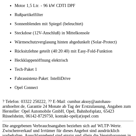
Motor 1,5 Ltr. - 96 kW CDTI DPF
Rußpartikelfilter
Sonnenblenden mit Spiegel (beleuchtet)
Steckdose (12V-Anschluß) in Mittelkonsole
Wärmeschutzverglasung hinten abgedunkelt (Solar-Protect)
Rücksitzlehne geteilt (40:20:40) mit Easy-Fold-Funktion
Heckklappenöffnung elektrisch
Tech-Paket 1
Fahrassistenz-Paket: IntelliDrive
Opel Connect
? Telefon: 03322 250222, ?? E-Mail: cumhur.aksoy@autohaus-
arnhoelter.de, Garantie 24 Monate ab Tag der Erstzulassung, Angaben zum
Hersteller: Opel Automobile GmbH, Opel, Bahnhofsplatz, 65423
Rüsselsheim, 06142-8729750, kontakt-opel(at)opel.com
Die angegebenen Verbrauchsangaben beziehen sich auf WLTP-Werte.
Zwischenverkauf und Irrtümer für dieses Angebot sind ausdrücklich
vorbehalten. Ausschlaggebend sind einzig und allein die Vereinbarungen in