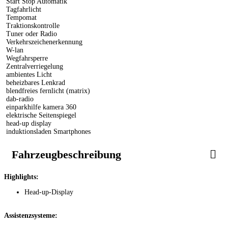
Start Stop Automatik
Tagfahrlicht
Tempomat
Traktionskontrolle
Tuner oder Radio
Verkehrszeichenerkennung
W-lan
Wegfahrsperre
Zentralverriegelung
ambientes Licht
beheizbares Lenkrad
blendfreies fernlicht (matrix)
dab-radio
einparkhilfe kamera 360
elektrische Seitenspiegel
head-up display
induktionsladen Smartphones
Fahrzeugbeschreibung
Highlights:
Head-up-Display
Assistenzsysteme: