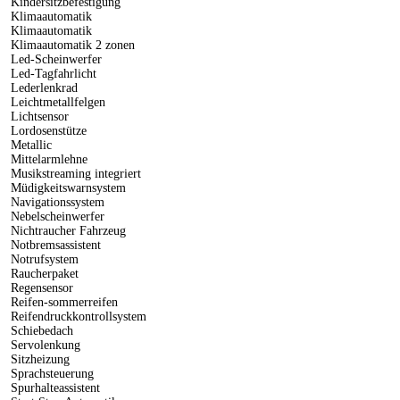
Kindersitzbefestigung
Klimaautomatik
Klimaautomatik
Klimaautomatik 2 zonen
Led-Scheinwerfer
Led-Tagfahrlicht
Lederlenkrad
Leichtmetallfelgen
Lichtsensor
Lordosenstütze
Metallic
Mittelarmlehne
Musikstreaming integriert
Müdigkeitswarnsystem
Navigationssystem
Nebelscheinwerfer
Nichtraucher Fahrzeug
Notbremsassistent
Notrufsystem
Raucherpaket
Regensensor
Reifen-sommerreifen
Reifendruckkontrollsystem
Schiebedach
Servolenkung
Sitzheizung
Sprachsteuerung
Spurhalteassistent