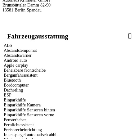
Autohaus Arnhölter GmbH
Brunsbütteler Damm 82-90
13581 Berlin Spandau
Fahrzeugausstattung
ABS
Abstandstempomat
Abstandswarner
Android auto
Apple carplay
Beheizbare frontscheibe
Berganfahrassistent
Bluetooth
Bordcomputer
Dachreling
ESP
Einparkhilfe
Einparkhilfe Kamera
Einparkhilfe Sensoren hinten
Einparkhilfe Sensoren vorne
Fensterheber
Fernlichtassistent
Freisprecheinrichtung
Innenspiegel automatisch abbl.