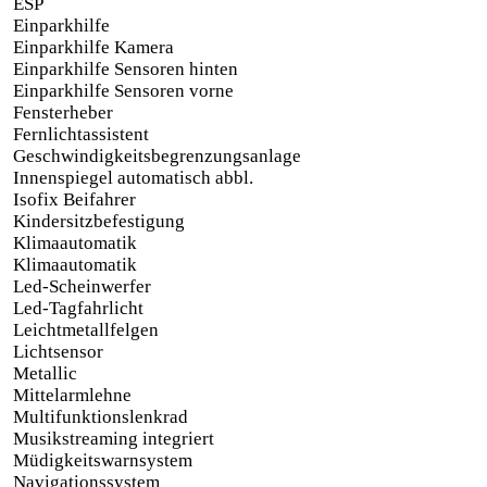
ESP
Einparkhilfe
Einparkhilfe Kamera
Einparkhilfe Sensoren hinten
Einparkhilfe Sensoren vorne
Fensterheber
Fernlichtassistent
Geschwindigkeitsbegrenzungsanlage
Innenspiegel automatisch abbl.
Isofix Beifahrer
Kindersitzbefestigung
Klimaautomatik
Klimaautomatik
Led-Scheinwerfer
Led-Tagfahrlicht
Leichtmetallfelgen
Lichtsensor
Metallic
Mittelarmlehne
Multifunktionslenkrad
Musikstreaming integriert
Müdigkeitswarnsystem
Navigationssystem