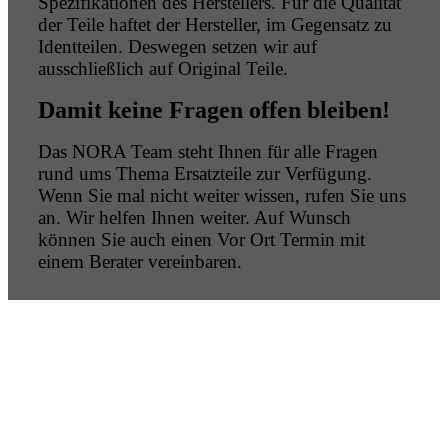
Spezifikationen des Herstellers. Für die Qualität
der Teile haftet der Hersteller, im Gegensatz zu
Identteilen. Deswegen setzen wir auf
ausschließlich auf Original Teile.
Damit keine Fragen offen bleiben!
Das NORA Team steht Ihnen für alle Fragen
rund ums Thema Ersatzteile zur Verfügung.
Wenn Sie mal nicht weiter wissen, rufen Sie uns
an. Wir helfen Ihnen weiter. Auf Wunsch
können Sie auch einen Vor Ort Termin mit
einem Berater vereinbaren.