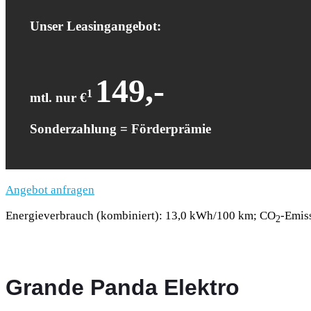
Unser Leasingangebot:
149,-
1
mtl. nur €
Sonderzahlung = Förderprämie
Angebot anfragen
Energieverbrauch (kombiniert): 13,0 kWh/100 km; CO
-Emis
2
Grande Panda Elektro