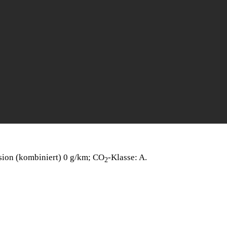
sion (kombiniert) 0 g/km; CO
-Klasse: A.
2