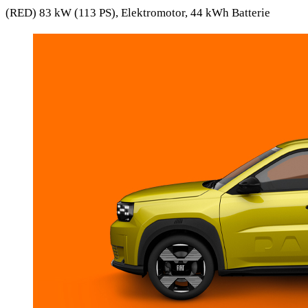
(RED) 83 kW (113 PS), Elektromotor, 44 kWh Batterie