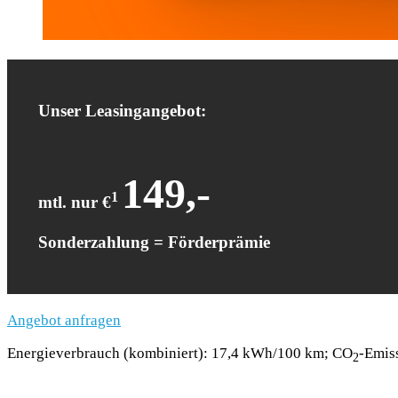
Unser Leasingangebot:
149
,-
1
mtl. nur €
Sonderzahlung = Förderprämie
Angebot anfragen
Energieverbrauch (kombiniert): 17,4 kWh/100 km; CO
-Emis
2