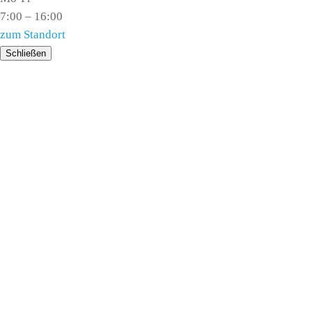
7:00 – 16:00
zum Standort
Schließen
SERVICE
SERVICETERMIN BUCHEN
RÄDERWECHSEL
KOMFORT BEIM SERVICEBESUCH
KOMPLETTSERVICE
SAISONALES SERVICEANGEBOT
AIRCOWELL