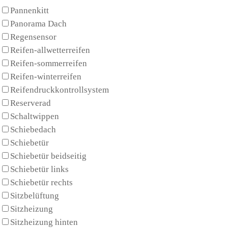
Pannenkitt
Panorama Dach
Regensensor
Reifen-allwetterreifen
Reifen-sommerreifen
Reifen-winterreifen
Reifendruckkontrollsystem
Reserverad
Schaltwippen
Schiebedach
Schiebetür
Schiebetür beidseitig
Schiebetür links
Schiebetür rechts
Sitzbelüftung
Sitzheizung
Sitzheizung hinten