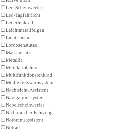
Kurvenlicht
Led-Scheinwerfer
Led-Tagfahrlicht
Lederlenkrad
Leichtmetallfelgen
Lichtsensor
Lordosenstütze
Massagesitz
Metallic
Mittelarmlehne
Multifunktionslenkrad
Müdigkeitswarnsystem
Nachtsicht-Assistent
Navigationssystem
Nebelscheinwerfer
Nichtraucher Fahrzeug
Notbremsassistent
Notrad