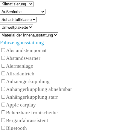
Fahrzeugausstattung
Abstandstempomat
Abstandswarner
Alarmanlage
Allradantrieb
Anhaengerkupplung
Anhängerkupplung abnehmbar
Anhängerkupplung starr
Apple carplay
Beheizbare frontscheibe
Berganfahrassistent
Bluetooth