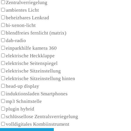
Zentralverriegelung
ambientes Licht
beheizbares Lenkrad
bi-xenon-licht
blendfreies fernlicht (matrix)
dab-radio
einparkhilfe kamera 360
elektrische Heckklappe
elektrische Seitenspiegel
elektrische Sitzeinstellung
elektrische Sitzeinstellung hinten
head-up display
induktionsladen Smartphones
mp3 Schnittstelle
plugin hybrid
schlüssellose Zentralsverriegelung
volldigitales Kombiinstrument