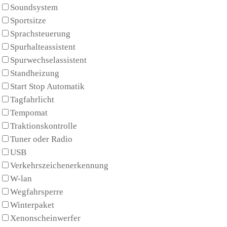
Soundsystem
Sportsitze
Sprachsteuerung
Spurhalteassistent
Spurwechselassistent
Standheizung
Start Stop Automatik
Tagfahrlicht
Tempomat
Traktionskontrolle
Tuner oder Radio
USB
Verkehrszeichenerkennung
W-lan
Wegfahrsperre
Winterpaket
Xenonscheinwerfer