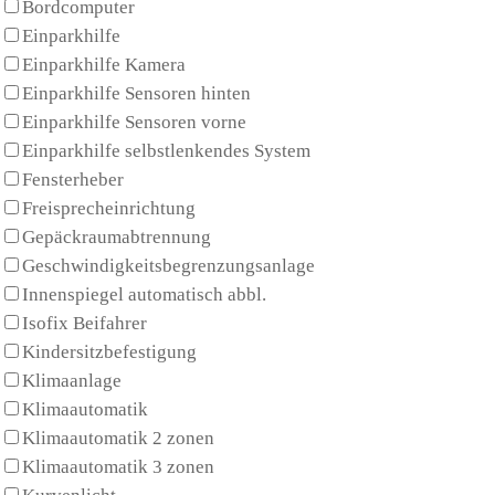
Bordcomputer
Einparkhilfe
Einparkhilfe Kamera
Einparkhilfe Sensoren hinten
Einparkhilfe Sensoren vorne
Einparkhilfe selbstlenkendes System
Fensterheber
Freisprecheinrichtung
Gepäckraumabtrennung
Geschwindigkeitsbegrenzungsanlage
Innenspiegel automatisch abbl.
Isofix Beifahrer
Kindersitzbefestigung
Klimaanlage
Klimaautomatik
Klimaautomatik 2 zonen
Klimaautomatik 3 zonen