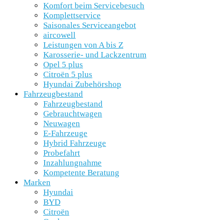
Komfort beim Servicebesuch
Komplettservice
Saisonales Serviceangebot
aircowell
Leistungen von A bis Z
Karosserie- und Lackzentrum
Opel 5 plus
Citroën 5 plus
Hyundai Zubehörshop
Fahrzeugbestand
Fahrzeugbestand
Gebrauchtwagen
Neuwagen
E-Fahrzeuge
Hybrid Fahrzeuge
Probefahrt
Inzahlungnahme
Kompetente Beratung
Marken
Hyundai
BYD
Citroën