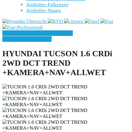
Arnhölter Falkensee
Arnhölter Nauen
» Zurück zu den Suchergebnissen
» Fahrzeug Detailsuche
HYUNDAI TUCSON 1.6 CRDi
2WD DCT TREND
+KAMERA+NAV+ALLWET