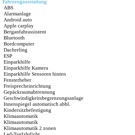
Fahrzeugausstattung
ABS
Alarmanlage
Android auto
Apple carplay
Berganfahrassistent
Bluetooth
Bordcomputer
Dachreling
ESP
Einparkhilfe
Einparkhilfe Kamera
Einparkhilfe Sensoren hinten
Fensterheber
Freisprecheinrichtung
Gepäckraumabtrennung
Geschwindigkeitsbegrenzungsanlage
Innenspiegel automatisch abbl.
Kindersitzbefestigung
Klimaautomatik
Klimaautomatik
Klimaautomatik 2 zonen
Led-Tagfahrlicht