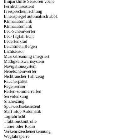
Einparkhilfe Sensoren vorne
Fernlichtassistent
Freisprecheinrichtung
Innenspiegel automatisch abbl.
Klimaautomatik
Klimaautomatik
Led-Scheinwerfer
Led-Tagfahrlicht
Lederlenkrad
Leichtmetallfelgen
Lichtsensor
Musikstreaming integriert
Müdigkeitswarnsystem
Navigationssystem
Nebelscheinwerfer
Nichtraucher Fahrzeug
Raucherpaket
Regensensor
Reifen-sommerreifen
Servolenkung
Sitzheizung
Spurwechselassistent
Start Stop Automatik
Tagfahrlicht
Traktionskontrolle
Tuner oder Radio
Verkehrszeichenerkennung
Wegfahrsperre