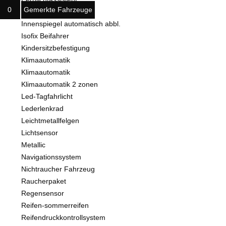
0
Gemerkte Fahrzeuge
Freisprecheinrichtung
Innenspiegel automatisch abbl.
Isofix Beifahrer
Kindersitzbefestigung
Klimaautomatik
Klimaautomatik
Klimaautomatik 2 zonen
Led-Tagfahrlicht
Lederlenkrad
Leichtmetallfelgen
Lichtsensor
Metallic
Navigationssystem
Nichtraucher Fahrzeug
Raucherpaket
Regensensor
Reifen-sommerreifen
Reifendruckkontrollsystem