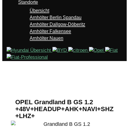
Standorte
Übersicht
Arnhölter Berlin Spandau
Arnhölter Dallgow-Döberitz
Arnhölter Falkensee
Arnhölter Nauen
» Zurück zu den Suchergebnissen
» Fahrzeug Detailsuche
OPEL Grandland B GS 1.2
+48V+HEADUP+AHK+NAVI+SHZ
+LHZ+