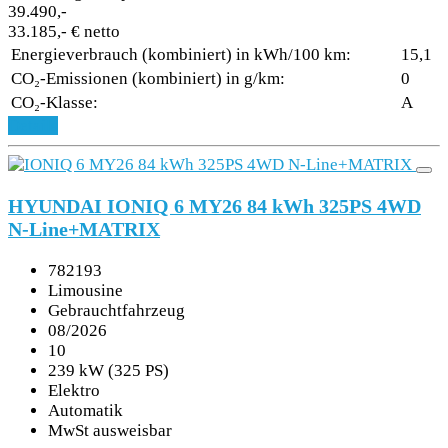
39.490,-
33.185,- € netto
Energieverbrauch (kombiniert) in kWh/100 km:
15,1
CO₂-Emissionen (kombiniert) in g/km:
0
CO₂-Klasse:
A
Details
HYUNDAI IONIQ 6 MY26 84 kWh 325PS 4WD
N-Line+MATRIX
782193
Limousine
Gebrauchtfahrzeug
08/2026
10
239 kW (325 PS)
Elektro
Automatik
MwSt ausweisbar