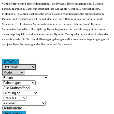
*
Ohne Aufpreis und ohne Kilometerlimit: die Hyundai Herstellergarantie mit 5 Jahren
Fahrzeuggarantie (3 Jahre für serienmäßiges Car-Audio-Gerät inkl. Navigation bzw.
Multimedia), 5 Jahren Lackgarantie sowie 5 Jahren Mobilitätsgarantie mit kostenlosem
Pannen- und Abschleppdienst (gemäß den jeweiligen Bedingungen im Garantie- und
Serviceheft). 5 kostenlose Sicherheits-Checks in den ersten 5 Jahren gemäß Hyundai
Sicherheits-Check-Heft. Die 5-jährige Herstellergarantie für das Fahrzeug gilt nur, wenn
dieses ursprünglich von einem autorisierten Hyundai Vertragshändler an einen Endkunden
verkauft wurde. Für Taxis und Mietwagen gelten generell abweichende Regelungen gemäß
den jeweiligen Bedingungen des Garantie- und Servicehefts.
2 Treffer
Detailsuche
Zurücksetzen