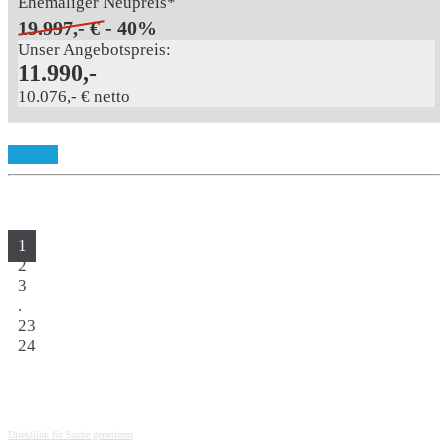
Ehemaliger Neupreis*
19.997,- €
- 40%
Unser Angebotspreis:
11.990,-
10.076,- € netto
Details
1
2
3
.
23
24
Direktlink für Suche generieren