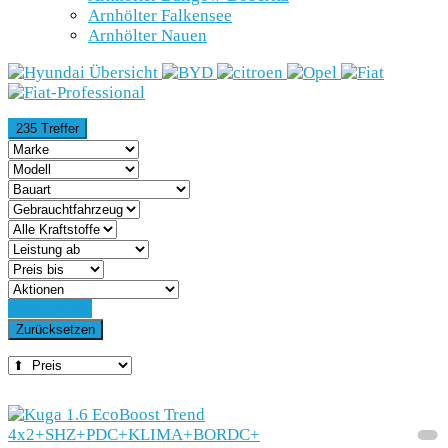
Arnhölter Falkensee
Arnhölter Nauen
235 Treffer
Detailsuche
Zurücksetzen