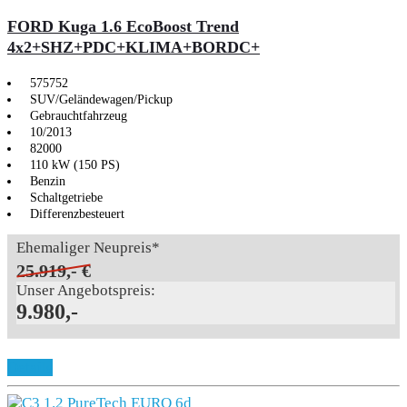
FORD Kuga 1.6 EcoBoost Trend
4x2+SHZ+PDC+KLIMA+BORDC+
575752
SUV/Geländewagen/Pickup
Gebrauchtfahrzeug
10/2013
82000
110 kW (150 PS)
Benzin
Schaltgetriebe
Differenzbesteuert
Ehemaliger Neupreis*
25.919,- €
Unser Angebotspreis:
9.980,-
Details