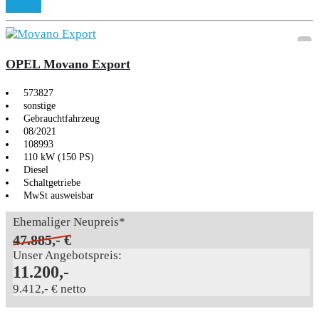
Details
OPEL Movano Export
573827
sonstige
Gebrauchtfahrzeug
08/2021
108993
110 kW (150 PS)
Diesel
Schaltgetriebe
MwSt ausweisbar
Ehemaliger Neupreis*
47.885,- €
Unser Angebotspreis:
11.200,-
9.412,- € netto