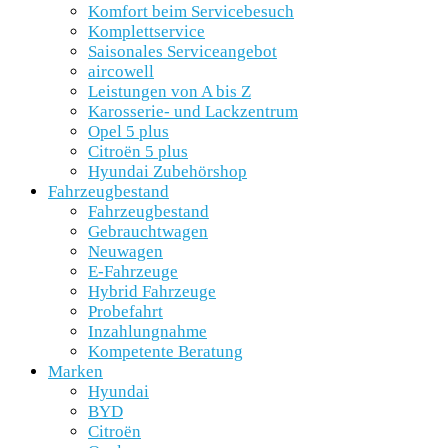
Komfort beim Servicebesuch
Komplettservice
Saisonales Serviceangebot
aircowell
Leistungen von A bis Z
Karosserie- und Lackzentrum
Opel 5 plus
Citroën 5 plus
Hyundai Zubehörshop
Fahrzeugbestand
Fahrzeugbestand
Gebrauchtwagen
Neuwagen
E-Fahrzeuge
Hybrid Fahrzeuge
Probefahrt
Inzahlungnahme
Kompetente Beratung
Marken
Hyundai
BYD
Citroën