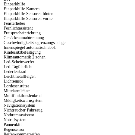
Einparkhilfe
Einparkhilfe Kamera
Einparkhilfe Sensoren hinten
Einparkhilfe Sensoren vorne
Fensterheber
Fernlichtassistent
Freisprecheinrichtung
Gepäckraumabtrennung
Geschwindigkeitsbegrenzungsanlage
Innenspiegel automatisch abbl.
Kindersitzbefestigung
Klimaautomatik 2 zonen
Led-Scheinwerfer
Led-Tagfahrlicht
Lederlenkrad
Leichtmetallfelgen
Lichtsensor
Lordosenstütze
Mittelarmlehne
Multifunktionslenkrad
Müdigkeitswarnsystem
Navigationssystem
Nichtraucher Fahrzeug
Notbremsassistent
Notrufsystem
Pannenkitt
Regensensor
Reifen-sommerreifen