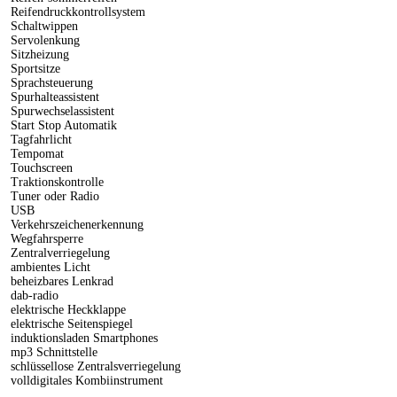
Reifendruckkontrollsystem
Schaltwippen
Servolenkung
Sitzheizung
Sportsitze
Sprachsteuerung
Spurhalteassistent
Spurwechselassistent
Start Stop Automatik
Tagfahrlicht
Tempomat
Touchscreen
Traktionskontrolle
Tuner oder Radio
USB
Verkehrszeichenerkennung
Wegfahrsperre
Zentralverriegelung
ambientes Licht
beheizbares Lenkrad
dab-radio
elektrische Heckklappe
elektrische Seitenspiegel
induktionsladen Smartphones
mp3 Schnittstelle
schlüssellose Zentralsverriegelung
volldigitales Kombiinstrument