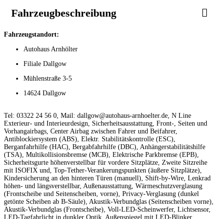
Fahrzeugbeschreibung
Fahrzeugstandort:
Autohaus Arnhölter
Filiale Dallgow
Mühlenstraße 3-5
14624 Dallgow
Tel: 03322 24 56 0, Mail: dallgow@autohaus-arnhoelter.de, N Line
Exterieur- und Interieurdesign, Sicherheitsausstattung, Front-, Seiten und
Vorhangairbags, Center Airbag zwischen Fahrer und Beifahrer,
Antiblockiersystem (ABS), Elektr. Stabilitätskontrolle (ESC),
Berganfahrhilfe (HAC), Bergabfahrhilfe (DBC), Anhängerstabilitätshilfe
(TSA), Multikollisionsbremse (MCB), Elektrische Parkbremse (EPB),
Sicherheitsgurte höhenverstellbar für vordere Sitzplätze, Zweite Sitzreihe
mit ISOFIX und, Top-Tether-Verankerungspunkten (äußere Sitzplätze),
Kindersicherung an den hinteren Türen (manuell), Shift-by-Wire, Lenkrad
höhen- und längsverstellbar, Außenausstattung, Wärmeschutzverglasung
(Frontscheibe und Seitenscheiben, vorne), Privacy-Verglasung (dunkel
getönte Scheiben ab B-Säule), Akustik-Verbundglas (Seitenscheiben vorne),
Akustik-Verbundglas (Frontscheibe), Voll-LED-Scheinwerfer, Lichtsensor,
LED-Tagfahrlicht in dunkler Optik, Außenspiegel mit LED-Blinker