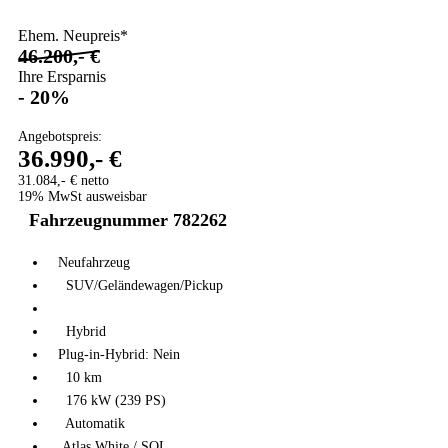
Ehem. Neupreis*
46.200,- €
Ihre Ersparnis
- 20%
Angebotspreis:
36.990,- €
31.084,- € netto
19% MwSt ausweisbar
Fahrzeugnummer 782262
Neufahrzeug
SUV/Geländewagen/Pickup
Hybrid
Plug-in-Hybrid: Nein
10 km
176 kW (239 PS)
Automatik
Atlas White / SOL