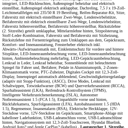
integriert, LED-Rückleuchten, Außenspiegel beheizbar und elektrisch
einstellbar, Außenspiegel elektrisch anklappbar, Dachreling, 7,5 J x 19-Zoll-
Leichtmetallfelgen mit 235/50 R 19 Bereifung, Reifen-Reparatur-Kit, Sitze,
Fahrersitz mit elektrisch einstellbarer Zwei-Wege, Lendenwirbelstütze,
Beifahrersitz mit elektrisch einstellbarer Zwei-Wege, Lendenwirbelstütze,
Fahrersitz höhenverstellbar, Beifahrersitz höhenverstellbar, Rücksitzlehne
(2. Sitzreihe) geteilt umklappbar, Mittelarmlehne hinten, Sitzpolsterung in
Stoff-Leder-Kombination, Fahrersitz und Beifahrersitz mit Sitzheizung,
Rücksitzlehne mit Fernentriegelung zum Umklappen aus dem, Gepäckraum,
Komfort- und Innenausstattung, Fensterheber elektrisch inkl.
Abwärts-/Aufwärtsautomatik mit, Einklemmschutz für vordere und hintere
Sitzplätze, LED-Innenraumbeleuchtung vorne, LED-Innenraumbeleuchtung
hinten, Ambientebeleuchtung mehrfarbig, LED-Gepäckraumbeleuchtung,
Lenkrad in Leder, Lenkrad beheizbar, Sonnenblende mit beleuchtetem
Spiegel für Fahrer und, Beifahrer, Pedale in Aluminiumoptik, 2-Zonen-
Klimaautomatik vorne, PTC-Zuheizer, Digitales Cockpit mit 12,3-Zoll-
Display, Innenspiegel automatisch abblendend, Geschwindigkeitsregelanlage
(adaptiv mit Stopp-Funktion), (ASCC), Drive Modes, Lenkrad mit
Schaltwippen, Totwinkelwarner (BCW) und Querverkehrsassistent (RCCA),
Spurhalteassistent (LKA), Reifendruck-Kontrollsystem (TPMS),
Intelligente Verkehrszeichenerkennung (ISLA), Autonomer
Notbremsassistent 1.5 (FCA 1.5), Einparkhilfe vorne und hinten,
Rückfahrkamera, Spurfolgeassistent (LFA), Autobahnassistent 1.5 (HDA
1.5), Regensensor, Insassenalarm (RSA), Elektrische Heckklappe, 12V-
Steckdose vorne, 12V-Steckdose im Gepäckraum, Smartphone-Ablage mit
kabelloser Ladefunktion, USB-Ladeanschluss vorne, USB-Ladeanschlüsse
hinten, Navigationssystem mit 12,3-Zoll-Touchscreen, Hyundai Bluelink,
Android Auto? und Apple CarPlay? (kabellos)
, Lautsprecher 1. Sitzreihe,