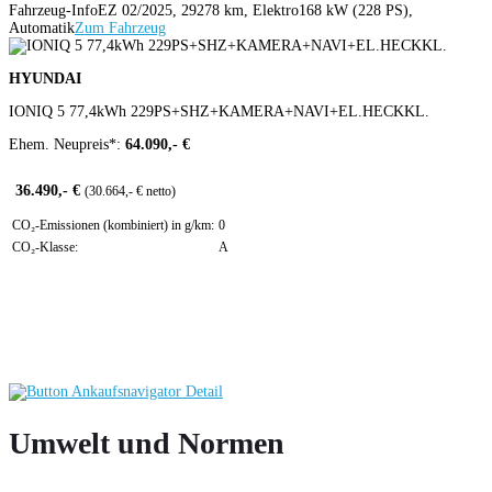
Fahrzeug-Info
EZ 02/2025, 29278 km, Elektro
168 kW (228 PS),
Automatik
Zum Fahrzeug
HYUNDAI
IONIQ 5 77,4kWh 229PS+SHZ+KAMERA+NAVI+EL.HECKKL.
Ehem. Neupreis*:
64.090,- €
36.490,- €
(30.664,- € netto)
CO₂-Emissionen (kombiniert) in g/km:
0
CO₂-Klasse:
A
Umwelt und Normen