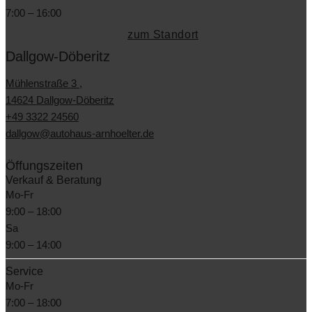
7:00 – 16:00
zum Standort
Dallgow-Döberitz
Mühlenstraße 3 ,
14624 Dallgow-Döberitz
+49 3322 24560
dallgow@autohaus-arnhoelter.de
Öffungszeiten
Verkauf & Beratung
Mo-Fr
9:00 – 18:00
Sa
9:00 – 14:00
Service
Mo-Fr
7:00 – 18:00