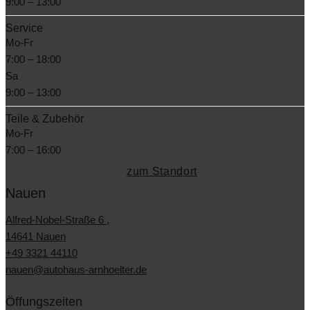
9:00 – 13:00
Service
Mo-Fr
7:00 – 18:00
Sa
9:00 – 13:00
Teile & Zubehör
Mo-Fr
7:00 – 16:00
zum Standort
Nauen
Alfred-Nobel-Straße 6 ,
14641 Nauen
+49 3321 44110
nauen@autohaus-arnhoelter.de
Öffungszeiten