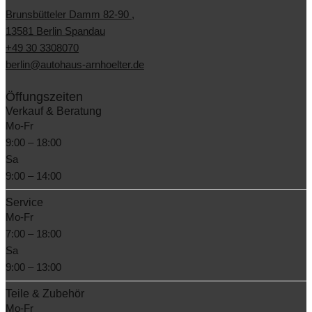
Brunsbütteler Damm 82-90 ,
13581 Berlin Spandau
+49 30 3308070
berlin@autohaus-arnhoelter.de
Öffungszeiten
Verkauf & Beratung
Mo-Fr
9:00 – 18:00
Sa
9:00 – 14:00
Service
Mo-Fr
7:00 – 18:00
Sa
9:00 – 13:00
Teile & Zubehör
Mo-Fr