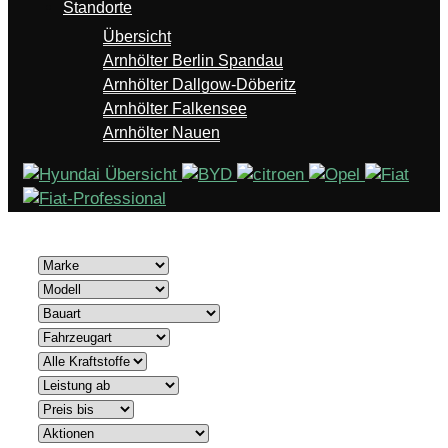
Standorte
Übersicht
Arnhölter Berlin Spandau
Arnhölter Dallgow-Döberitz
Arnhölter Falkensee
Arnhölter Nauen
279 Treffer