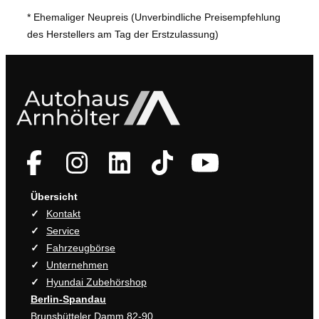
* Ehemaliger Neupreis (Unverbindliche Preisempfehlung
des Herstellers am Tag der Erstzulassung)
acebook
instagram
linkedin
tiktok
youtube
Übersicht
Kontakt
Service
Fahrzeugbörse
Unternehmen
Hyundai Zubehörshop
Berlin-Spandau
Brunsbütteler Damm 82-90