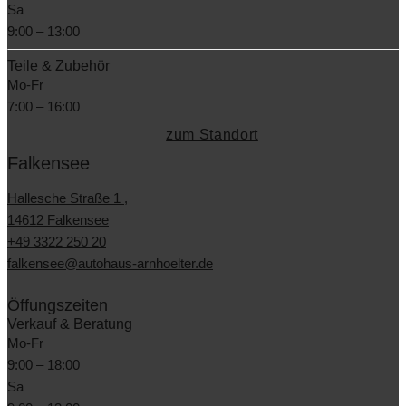
Sa
9:00 – 13:00
Teile & Zubehör
Mo-Fr
7:00 – 16:00
zum Standort
Falkensee
Hallesche Straße 1 ,
14612 Falkensee
+49 3322 250 20
falkensee@autohaus-arnhoelter.de
Öffungszeiten
Verkauf & Beratung
Mo-Fr
9:00 – 18:00
Sa