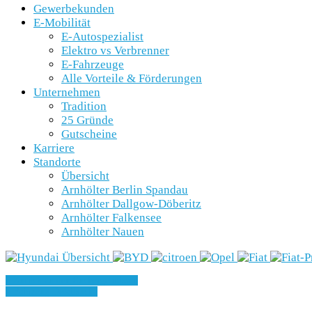
Gewerbekunden
E-Mobilität
E-Autospezialist
Elektro vs Verbrenner
E-Fahrzeuge
Alle Vorteile & Förderungen
Unternehmen
Tradition
25 Gründe
Gutscheine
Karriere
Standorte
Übersicht
Arnhölter Berlin Spandau
Arnhölter Dallgow-Döberitz
Arnhölter Falkensee
Arnhölter Nauen
» Zurück zu den Suchergebnissen
» Fahrzeug Detailsuche