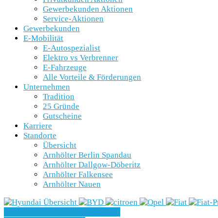
Gewerbekunden Aktionen
Service-Aktionen
Gewerbekunden
E-Mobilität
E-Autospezialist
Elektro vs Verbrenner
E-Fahrzeuge
Alle Vorteile & Förderungen
Unternehmen
Tradition
25 Gründe
Gutscheine
Karriere
Standorte
Übersicht
Arnhölter Berlin Spandau
Arnhölter Dallgow-Döberitz
Arnhölter Falkensee
Arnhölter Nauen
» Zurück zu den Suchergebnissen