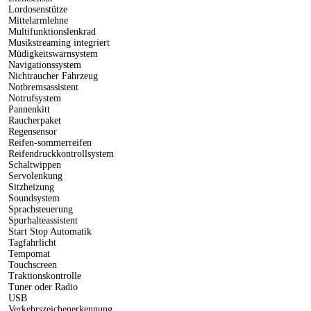
Lordosenstütze
Mittelarmlehne
Multifunktionslenkrad
Musikstreaming integriert
Müdigkeitswarnsystem
Navigationssystem
Nichtraucher Fahrzeug
Notbremsassistent
Notrufsystem
Pannenkitt
Raucherpaket
Regensensor
Reifen-sommerreifen
Reifendruckkontrollsystem
Schaltwippen
Servolenkung
Sitzheizung
Soundsystem
Sprachsteuerung
Spurhalteassistent
Start Stop Automatik
Tagfahrlicht
Tempomat
Touchscreen
Traktionskontrolle
Tuner oder Radio
USB
Verkehrszeichenerkennung