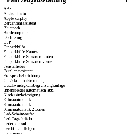
ABS
Android auto
Apple carplay
Berganfahrassistent
Bluetooth
Bordcomputer
Dachreling
ESP
Einparkhilfe
Einparkhilfe Kamera
Einparkhilfe Sensoren hinten
Einparkhilfe Sensoren vorne
Fensterheber
Fernlichtassistent
Freisprecheinrichtung
Gepäckraumabtrennung
Geschwindigkeitsbegrenzungsanlage
Innenspiegel automatisch abbl.
Kindersitzbefestigung
Klimaautomatik
Klimaautomatik
Klimaautomatik 2 zonen
Led-Scheinwerfer
Led-Tagfahrlicht
Lederlenkrad
Leichtmetallfelgen
Lichtsensor