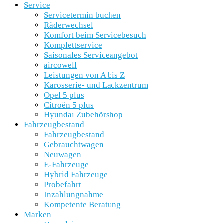
Service
Servicetermin buchen
Räderwechsel
Komfort beim Servicebesuch
Komplettservice
Saisonales Serviceangebot
aircowell
Leistungen von A bis Z
Karosserie- und Lackzentrum
Opel 5 plus
Citroën 5 plus
Hyundai Zubehörshop
Fahrzeugbestand
Fahrzeugbestand
Gebrauchtwagen
Neuwagen
E-Fahrzeuge
Hybrid Fahrzeuge
Probefahrt
Inzahlungnahme
Kompetente Beratung
Marken