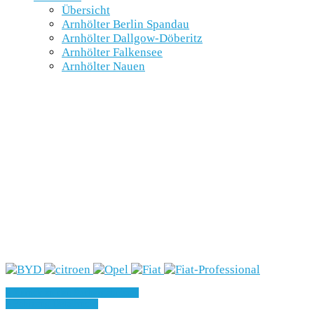
Übersicht
Arnhölter Berlin Spandau
Arnhölter Dallgow-Döberitz
Arnhölter Falkensee
Arnhölter Nauen
» Zurück zu den Suchergebnissen
» Fahrzeug Detailsuche