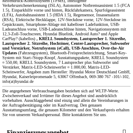
Reifendruck-Kontrollsystem (TPMS), Intelligente
Verkehrszeichenerkennung (ISLA), Autonomer Notbremsassistent 1.5 (FCA
1.5), Einparkhilfe vorne und hinten, Rückfahrkamera, Spurfolgeassistent
(LFA), Autobahnassistent 1.5 (HDA 1.5), Regensensor, Insassenalarm
(RSA), Elektrische Heckklappe, 12V-Steckdose vorne, 12V-Steckdose im
Gepäckraum, Smartphone-Ablage mit kabelloser Ladefunktion, USB-
Ladeanschluss vorne, USB-Ladeanschlüsse hinten, Navigationssystem mit
12,3-Zoll-Touchscreen, Hyundai Bluelink, Android Auto? und Apple
CarPlay? (kabellos)
, KRELL Soundsystem, Lautsprecher 1. Sitzreihe,
Lautsprecher 2. Sitzreihe, Hochtöner, Center-Lautsprecher, Subwoofer
und Verstärker, Notrufsystem (eCall), USB-Anschluss, Over-the-Air
Updates
(Fahrzeugsystem), Bluetooth-Freisprecheinrichtung, Smart-Key-
System mit Start-/Stopp-Knopf, Ausstattungspakete, KRELL Soundsystem
¤ 550,00, KRELL Soundsystem, 7 Lautsprecher plus Subwoofer und
Verstärker, Matrix-LED-Scheinwerfer ¤ 1.000,00, Matrix-LED-
Scheinwerfer, Angaben zum Hersteller: Hyundai Motor Deutschland GmbH,
Hyundai, Kaiserleipromenade 5, 63067 Offenbach, 069-380 767 -101/-102,
info(at)hyundai.de
Die angegebenen Verbrauchsangaben beziehen sich auf WLTP-Werte.
Zwischenverkauf und Irrtümer für dieses Angebot sind ausdrücklich
vorbehalten. Ausschlaggebend sind einzig und allein die Vereinbarungen in
der Auftragsbestätigung oder im Kaufvertrag. Den genauen
Ausstattungsumfang, die genauen Kilometer und den Verkaufspreis erhalten
Sie von unserem Verkaufspersonal. Bitte kontaktieren Sie uns.
Finanzierungsangebot