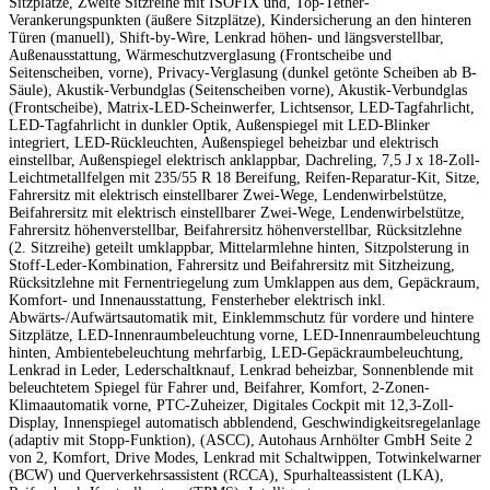
Sitzplätze, Zweite Sitzreihe mit ISOFIX und, Top-Tether-
Verankerungspunkten (äußere Sitzplätze), Kindersicherung an den hinteren
Türen (manuell), Shift-by-Wire, Lenkrad höhen- und längsverstellbar,
Außenausstattung, Wärmeschutzverglasung (Frontscheibe und
Seitenscheiben, vorne), Privacy-Verglasung (dunkel getönte Scheiben ab B-
Säule), Akustik-Verbundglas (Seitenscheiben vorne), Akustik-Verbundglas
(Frontscheibe), Matrix-LED-Scheinwerfer, Lichtsensor, LED-Tagfahrlicht,
LED-Tagfahrlicht in dunkler Optik, Außenspiegel mit LED-Blinker
integriert, LED-Rückleuchten, Außenspiegel beheizbar und elektrisch
einstellbar, Außenspiegel elektrisch anklappbar, Dachreling, 7,5 J x 18-Zoll-
Leichtmetallfelgen mit 235/55 R 18 Bereifung, Reifen-Reparatur-Kit, Sitze,
Fahrersitz mit elektrisch einstellbarer Zwei-Wege, Lendenwirbelstütze,
Beifahrersitz mit elektrisch einstellbarer Zwei-Wege, Lendenwirbelstütze,
Fahrersitz höhenverstellbar, Beifahrersitz höhenverstellbar, Rücksitzlehne
(2. Sitzreihe) geteilt umklappbar, Mittelarmlehne hinten, Sitzpolsterung in
Stoff-Leder-Kombination, Fahrersitz und Beifahrersitz mit Sitzheizung,
Rücksitzlehne mit Fernentriegelung zum Umklappen aus dem, Gepäckraum,
Komfort- und Innenausstattung, Fensterheber elektrisch inkl.
Abwärts-/Aufwärtsautomatik mit, Einklemmschutz für vordere und hintere
Sitzplätze, LED-Innenraumbeleuchtung vorne, LED-Innenraumbeleuchtung
hinten, Ambientebeleuchtung mehrfarbig, LED-Gepäckraumbeleuchtung,
Lenkrad in Leder, Lederschaltknauf, Lenkrad beheizbar, Sonnenblende mit
beleuchtetem Spiegel für Fahrer und, Beifahrer, Komfort, 2-Zonen-
Klimaautomatik vorne, PTC-Zuheizer, Digitales Cockpit mit 12,3-Zoll-
Display, Innenspiegel automatisch abblendend, Geschwindigkeitsregelanlage
(adaptiv mit Stopp-Funktion), (ASCC), Autohaus Arnhölter GmbH Seite 2
von 2, Komfort, Drive Modes, Lenkrad mit Schaltwippen, Totwinkelwarner
(BCW) und Querverkehrsassistent (RCCA), Spurhalteassistent (LKA),