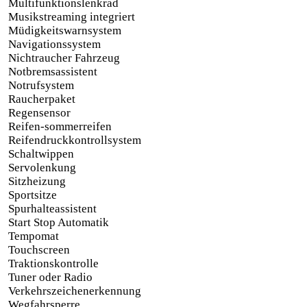
Multifunktionslenkrad
Musikstreaming integriert
Müdigkeitswarnsystem
Navigationssystem
Nichtraucher Fahrzeug
Notbremsassistent
Notrufsystem
Raucherpaket
Regensensor
Reifen-sommerreifen
Reifendruckkontrollsystem
Schaltwippen
Servolenkung
Sitzheizung
Sportsitze
Spurhalteassistent
Start Stop Automatik
Tempomat
Touchscreen
Traktionskontrolle
Tuner oder Radio
Verkehrszeichenerkennung
Wegfahrsperre