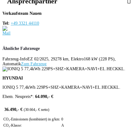
Ansprechpartner
Verkaufsteam Nauen
Tel:
+49 3321 44110
Ähnliche Fahrzeuge
Fahrzeug-Info
EZ 02/2025, 29278 km, Elektro
168 kW (228 PS),
Automatik
Zum Fahrzeug
HYUNDAI
IONIQ 5 77,4kWh 229PS+SHZ+KAMERA+NAVI+EL.HECKKL.
Ehem. Neupreis*:
64.090,- €
36.490,- €
(30.664,- € netto)
CO₂-Emissionen (kombiniert) in g/km:
0
CO₂-Klasse:
A