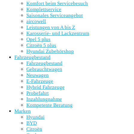
Komfort beim Servicebesuch
Komplettservice
Saisonales Serviceangebot
aircowell
Leistungen von A bis Z
Karosserie- und Lackzentrum
Opel 5 plus
Citroën 5 plus
Hyundai Zubehörshop
Fahrzeugbestand
Fahrzeugbestand
Gebrauchtwagen
Neuwagen
E-Fahrzeuge
Hybrid Fahrzeuge
Probefahrt
Inzahlungnahme
Kompetente Beratung
Marken
Hyundai
BYD
Citroën