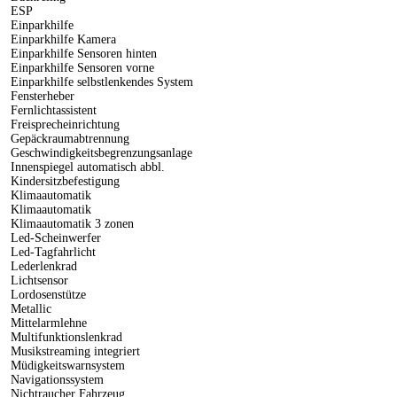
ESP
Einparkhilfe
Einparkhilfe Kamera
Einparkhilfe Sensoren hinten
Einparkhilfe Sensoren vorne
Einparkhilfe selbstlenkendes System
Fensterheber
Fernlichtassistent
Freisprecheinrichtung
Gepäckraumabtrennung
Geschwindigkeitsbegrenzungsanlage
Innenspiegel automatisch abbl.
Kindersitzbefestigung
Klimaautomatik
Klimaautomatik
Klimaautomatik 3 zonen
Led-Scheinwerfer
Led-Tagfahrlicht
Lederlenkrad
Lichtsensor
Lordosenstütze
Metallic
Mittelarmlehne
Multifunktionslenkrad
Musikstreaming integriert
Müdigkeitswarnsystem
Navigationssystem
Nichtraucher Fahrzeug