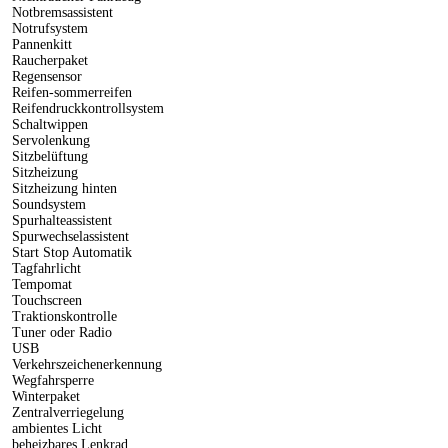
Notbremsassistent
Notrufsystem
Pannenkitt
Raucherpaket
Regensensor
Reifen-sommerreifen
Reifendruckkontrollsystem
Schaltwippen
Servolenkung
Sitzbelüftung
Sitzheizung
Sitzheizung hinten
Soundsystem
Spurhalteassistent
Spurwechselassistent
Start Stop Automatik
Tagfahrlicht
Tempomat
Touchscreen
Traktionskontrolle
Tuner oder Radio
USB
Verkehrszeichenerkennung
Wegfahrsperre
Winterpaket
Zentralverriegelung
ambientes Licht
beheizbares Lenkrad